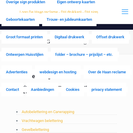
Overige sign produkten
Eigen ontwerp kaarten
Geboortekaarten
Trouw- en jubileumkaarten
Groot formaat printen
Digitaal drukwerk
Offset drukwerk
Gevelbelettering
Ontwerpen Huisstijlen
folder – brochure – prijslijst – etc.
Advertenties
webdesign en hosting
Over de Haan reclame
Gevelbelettering
Belettering van uw gevel op maat met freesletters, lichtbak,
Contact
Aanbiedingen
Cookies
privacy statement
zeildoek of stickers.
Autobelettering en Carwrapping
Vrachtwagen belettering
Gevelbelettering