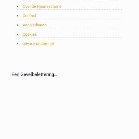
Over de Haan reclame
Contact
Aanbiedingen
Cookies
privacy statement
Een Gevelbelettering…
De gevelbelettering en etalageuiting mist hun doel niet.