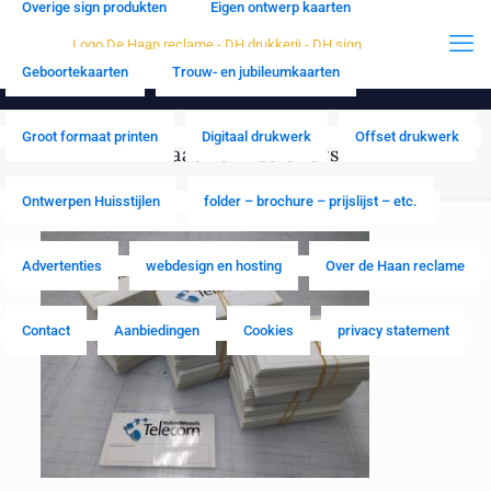
Overige sign produkten
Eigen ontwerp kaarten
Geboortekaarten
Trouw- en jubileumkaarten
Groot formaat printen
Digitaal drukwerk
Offset drukwerk
maatwerk stickers
Ontwerpen Huisstijlen
folder – brochure – prijslijst – etc.
Advertenties
webdesign en hosting
Over de Haan reclame
Contact
Aanbiedingen
Cookies
privacy statement