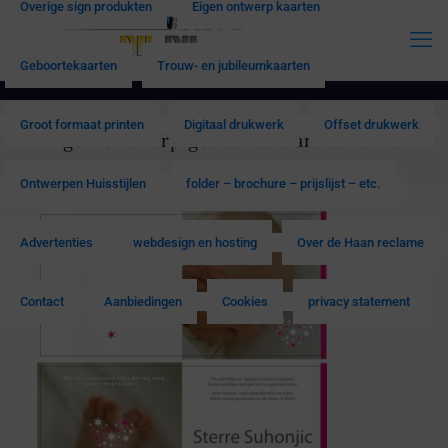
Overige sign produkten
Eigen ontwerp kaarten
Geboortekaarten
Trouw- en jubileumkaarten
Groot formaat printen
Digitaal drukwerk
Offset drukwerk
Eigen ontwerp geboortekaart Suhonic
Ontwerpen Huisstijlen
folder – brochure – prijslijst – etc.
Advertenties
webdesign en hosting
Over de Haan reclame
Contact
Aanbiedingen
Cookies
privacy statement