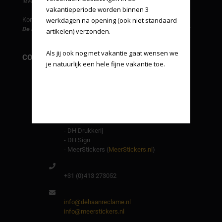
leveringen indien gewenst.
vakantieperiode worden binnen 3 
Kortom...
werkdagen na opening (ook niet standaard 
De Haan reclame, een one stop voor al uw reclame-uitingen!
artikelen) verzonden.

Als jij ook nog met vakantie gaat wensen we 
CONTACT INFORMATIE
je natuurlijk een hele fijne vakantie toe.
De Haan reclame
Energielaan 9
5405 AD Uden
Andere handelsnamen van ons:
- DH Drukkerij
- DH Sign
- MeerStickers (
MeerStickers.nl
)
+31 (0)413 273052
info@dehaanreclame.nl
info@meerstickers.nl