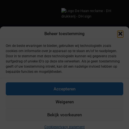
Onze openingstijden zijn:
Beheer toestemming
ma t/m vr: 08.15 – 17.15 u Za en zo: gesloten.
Om de beste ervaringen te bieden, gebruiken wij technologieën zoals
Wij werken op afspraak!
cookies om informatie over je apparaat op te slaan en/of te raadplegen.
Door in te stemmen met deze technologieën kunnen wij gegevens zoals
Voor een afspraak: e-mail:
info@dehaanreclame.nl
surfgedrag of unieke ID's op deze site verwerken. Als je geen toestemming
of bel: 0413-273052
geeft of uw toestemming intrekt, kan dit een nadelige invloed hebben op
bepaalde functies en mogelijkheden.
Accepteren
Weigeren
© De Haan reclame
2026 | Alle rechten voorbehouden
Bekijk voorkeuren
Cookies
privacy statement