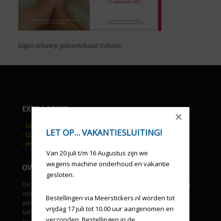
Eigen ontwerp geboortekaart Suhonic
EXTRA LINKS
- Leveringsvoorwaarden
LET OP... VAKANTIESLUITING!
- Cookies
- Privacy statement
Van 20 juli t/m 16 Augustus zijn we 
wegens machine onderhoud en vakantie 
OVER DE HAAN RECLAME
gesloten.
De Haan reclame is een allround grafisch bedrijf. We kunnen
voor u in eigen beheer ontwerpen, drukwerk, groot formaat
Bestellingen via Meerstickers.nl worden tot 
prints, beletteringen, gevel uitingen, etc. verzorgen. Tevens
vrijdag 17 juli tot 10.00 uur aangenomen en 
beheren en bewaken wij uw huisstijl en verzorgen derden
verzonden. Bestellingen in de 