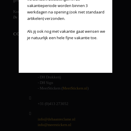
gewenst.
vakantieperiode worden binnen 3 
Kortom...
werkdagen na opening (ook niet standaard 
De Haan reclame, een one stop voor al uw reclame-uitingen!
artikelen) verzonden.

Als jij ook nog met vakantie gaat wensen we 
CONTACT INFORMATIE
je natuurlijk een hele fijne vakantie toe.
De Haan reclame
Energielaan 9
5405 AD Uden
Andere handelsnamen van ons:
- DH Drukkerij
- DH Sign
- MeerStickers (
MeerStickers.nl
)
+31 (0)413 273052
info@dehaanreclame.nl
info@meerstickers.nl