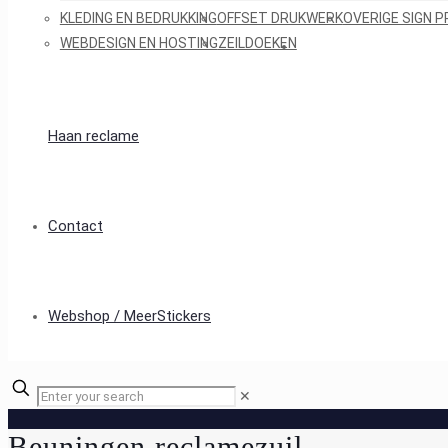
KLEDING EN BEDRUKKING
OFFSET DRUKWERK
OVERIGE SIGN 
WEBDESIGN EN HOSTING
ZEILDOEKEN
Haan reclame
Contact
Webshop / MeerStickers
✕
Beuningen reclamezuil