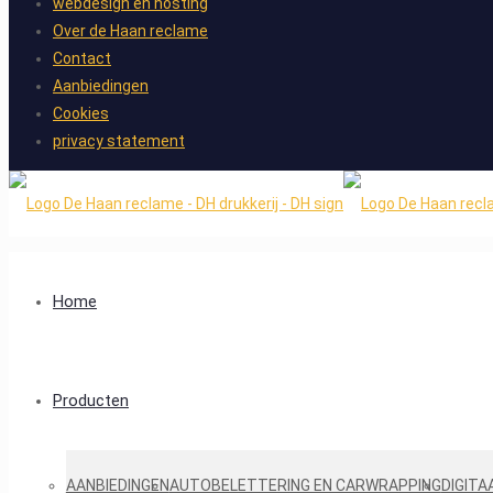
webdesign en hosting
Over de Haan reclame
Contact
Aanbiedingen
Cookies
privacy statement
Home
Producten
AANBIEDINGEN
AUTOBELETTERING EN CARWRAPPING
DIGITA