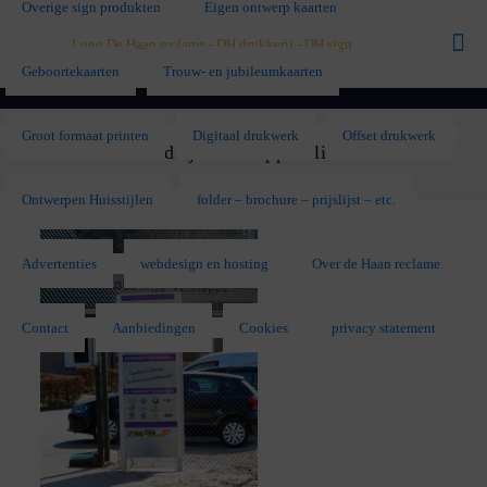
Overige sign produkten
Eigen ontwerp kaarten
Geboortekaarten
Trouw- en jubileumkaarten
Groot formaat printen
Digitaal drukwerk
Offset drukwerk
Autobedrijf Verstappen lichtzuil
Ontwerpen Huisstijlen
folder – brochure – prijslijst – etc.
Advertenties
webdesign en hosting
Over de Haan reclame
Contact
Aanbiedingen
Cookies
privacy statement