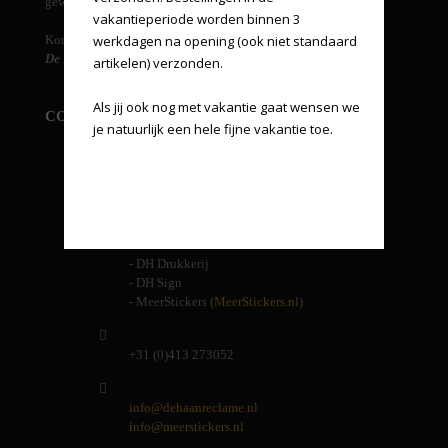
gewenst.
vakantieperiode worden binnen 3 
Kortom...
werkdagen na opening (ook niet standaard 
De Haan reclame, een one stop voor al uw reclame-uitingen!
artikelen) verzonden.

Als jij ook nog met vakantie gaat wensen we 
CONTACT INFORMATIE
je natuurlijk een hele fijne vakantie toe.
De Haan reclame
Energielaan 9
5405 AD Uden
Andere handelsnamen van ons:
- DH Drukkerij
- DH Sign
- MeerStickers (
MeerStickers.nl
)
+31 (0)413 273052
info@dehaanreclame.nl
info@meerstickers.nl