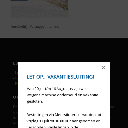
Autobedrijf Verstappen lichtzuil
EXTRA LINKS
- Leveringsvoorwaarden
LET OP... VAKANTIESLUITING!
- Cookies
- Privacy statement
Van 20 juli t/m 16 Augustus zijn we 
wegens machine onderhoud en vakantie 
OVER DE HAAN RECLAME
gesloten.
De Haan reclame is een allround grafisch bedrijf. We kunnen voor
u in eigen beheer ontwerpen, drukwerk, groot formaat prints,
Bestellingen via Meerstickers.nl worden tot 
beletteringen, gevel uitingen, etc. verzorgen. Tevens beheren en
vrijdag 17 juli tot 10.00 uur aangenomen en 
bewaken wij uw huisstijl en verzorgen derden leveringen indien
verzonden. Bestellingen in de 