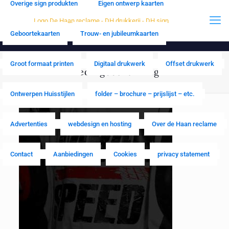
Overige sign produkten
Eigen ontwerp kaarten
Geboortekaarten
Trouw- en jubileumkaarten
Groot formaat printen
Digitaal drukwerk
Offset drukwerk
kledingbedrukking
Ontwerpen Huisstijlen
folder – brochure – prijslijst – etc.
Advertenties
webdesign en hosting
Over de Haan reclame
Contact
Aanbiedingen
Cookies
privacy statement